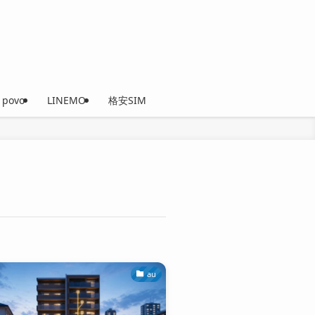
povo
LINEMO
格安SIM
au