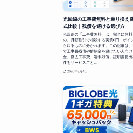
光回線の工事費無料と乗り換え
式比較｜残債を避ける選び方
光回線の「工事費無料」は、完全に無料
の、月額割引で相殺する実質0円、ポイ
ら戻るものに分かれます。この記事は、
で工事費残債や解約金を避けたい人向け
金、撤去工事費、端末残債、証明書提出
件をサービスごと...
2026年8月4日