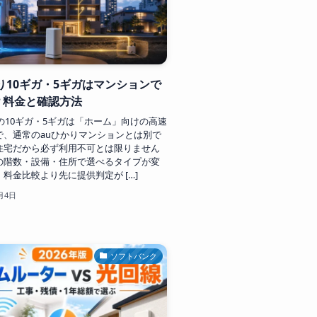
り10ギガ・5ギガはマンションで
？料金と確認方法
の10ギガ・5ギガは「ホーム」向けの高速
で、通常のauひかりマンションとは別で
住宅だから必ず利用不可とは限りません
の階数・設備・住所で選べるタイプが変
料金比較より先に提供判定が […]
月4日
ソフトバンク