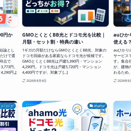
90円か
GMOとくとくBB光とドコモ光を比較｜
auひか
月額・セット割・特典の違い
使える
結論とし
1ギガの月額だけならGMOとくとくBB光、対象の
auひかり
額だけで選
ドコモ回線がある家庭ならドコモ光が候補です。
サービス
時点で
GMOとくとくBB光は戸建5,390円・マンション
す。集合
,773円。
4,290円。ドコモ光は戸建5,720円・マンション
が、建物
,290円よ
4,400円ですが、対象プ […]
わるため、
2026年8月4日
2026年8
フトバンク
ahamo