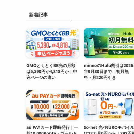
新着記事
GMOとくとくBB光の月額
mineoのHulu割引は2026
は5,390円か4,818円か｜申
年9月30日まで｜初月無
込ページの違い
料・月220円引き
au PAYカード即時発行｜一
So-net 光×NUROモバイ
般10,000Ponta・ゴールド
は12カ月0円から｜792円