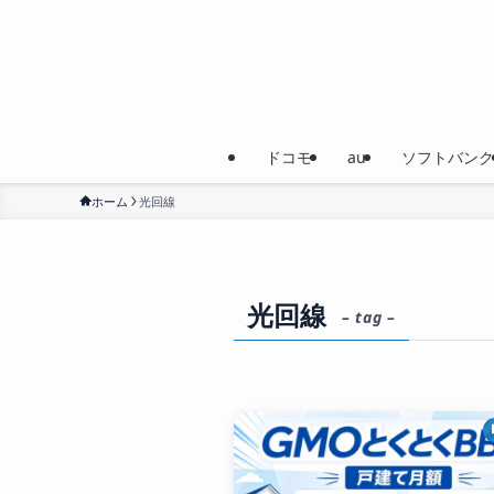
ドコモ
au
ソフトバンク
ホーム
光回線
光回線
– tag –