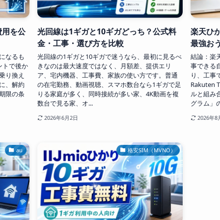
費用を公
光回線は1ギガと10ギガどっち？公式料
楽天ひか
金・工事・選び方を比較
最強お
になるも
光回線の1ギガと10ギガで迷うなら、最初に見るべ
結論：楽天
ントで後か
きなのは最大速度ではなく、月額差、提供エリ
事できる
乗り換え
ア、宅内機器、工事費、家族の使い方です。普通
り、工事
に、解約
の在宅勤務、動画視聴、スマホ数台なら1ギガで足
Rakut
期限の条
りる家庭が多く、同時接続が多い家、4K動画を複
ルと組み
数台で見る家、オ...
グラム」の
2026年6月2日
2026年8
au
格安SIM（MVNO）