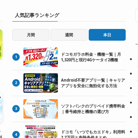
人気記事ランキング
月間
週間
本日
ドコモガラホ料金・機種一覧｜月
1
1,320円と現行4Gケータイ2機種
Android不要アプリ一覧｜キャリア
2
アプリを安全に無効化する方法
ソフトバンクのプリペイド携帯料金
3
｜番号維持と機種の選び方
ル
ドコモ「いつでもカエドキ」利用料
4
割
2.2万円と免除条件まとめ