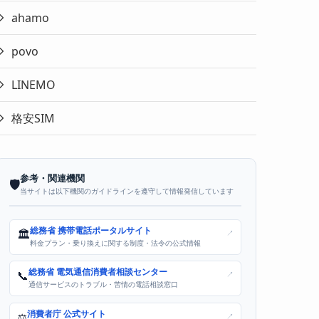
ahamo
povo
LINEMO
格安SIM
参考・関連機関
🛡️
当サイトは以下機関のガイドラインを遵守して情報発信しています
総務省 携帯電話ポータルサイト
🏛️
↗
料金プラン・乗り換えに関する制度・法令の公式情報
総務省 電気通信消費者相談センター
📞
↗
通信サービスのトラブル・苦情の電話相談窓口
消費者庁 公式サイト
⚖️
↗