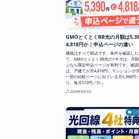
GMOとくとくBB光の月額は5,3
4,818円か｜申込ページの違い
価格はすべて税込です。条件を確認した
て、GMOとくとくBB光の1ギガは、月
ぶなら限定申込ページが有利です。確認
は、戸建てが月4,818円、マンションが月3
一部の比較ページに出ている月5,390円／4
り、毎月572円／51...
2026年8月5日
ソ