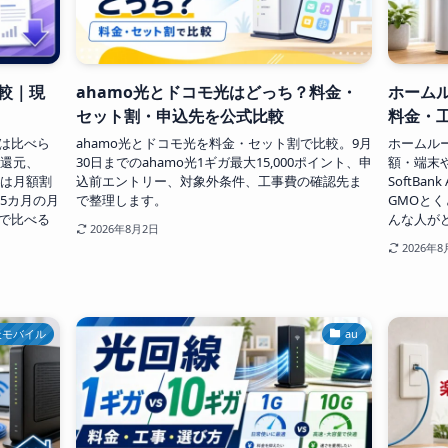
較｜現
ahamo光とドコモ光はどっち？料金・
ホーム
セット割・申込先を公式比較
料金・
は比べら
ahamo光とドコモ光を料金・セット割で比較。9月
ホームル
月還元、
30日までのahamo光1ギガ最大15,000ポイント、申
額・端末や
光は月額割
込前エントリー、対象外条件、工事費の確認先ま
SoftBank
5カ月の月
で整理します。
GMOとく
で比べる
んな人が
2026年8月2日
2026年8
天モバイル
au