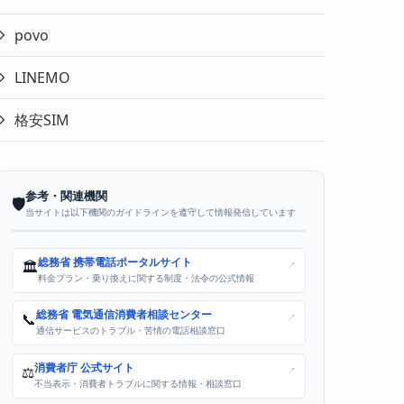
povo
LINEMO
格安SIM
参考・関連機関
🛡️
当サイトは以下機関のガイドラインを遵守して情報発信しています
総務省 携帯電話ポータルサイト
🏛️
↗
料金プラン・乗り換えに関する制度・法令の公式情報
総務省 電気通信消費者相談センター
📞
↗
通信サービスのトラブル・苦情の電話相談窓口
消費者庁 公式サイト
⚖️
↗
不当表示・消費者トラブルに関する情報・相談窓口