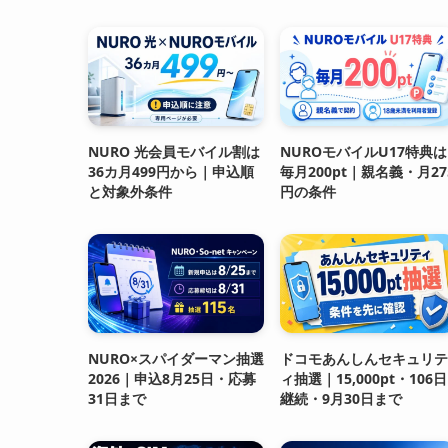
NURO 光会員モバイル割は
NUROモバイルU17特典は
36カ月499円から｜申込順
毎月200pt｜親名義・月27
と対象外条件
円の条件
NURO×スパイダーマン抽選
ドコモあんしんセキュリテ
2026｜申込8月25日・応募
ィ抽選｜15,000pt・106日
31日まで
継続・9月30日まで