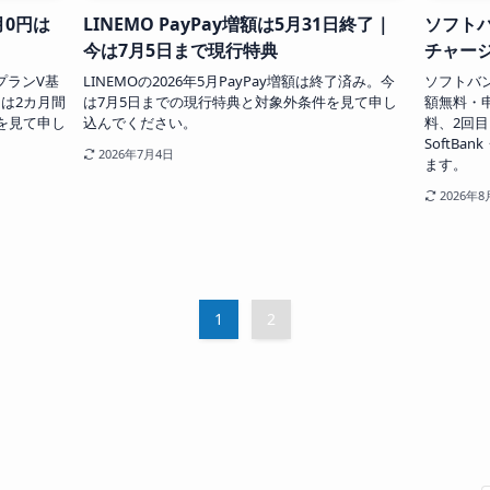
月0円は
LINEMO PayPay増額は5月31日終了｜
ソフトバ
今は7月5日まで現行特典
チャー
トプランV基
LINEMOの2026年5月PayPay増額は終了済み。今
ソフトバ
日は2カ月間
は7月5日までの現行特典と対象外条件を見て申し
額無料・申
件を見て申し
込んでください。
料、2回目
SoftBa
2026年7月4日
ます。
2026年8
1
2