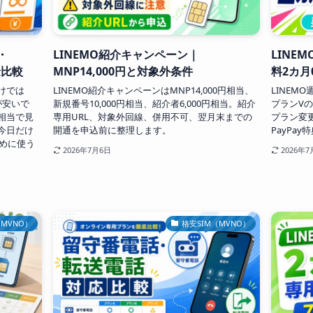
・
LINEMO紹介キャンペーン｜
LINE
金比較
MNP14,000円と対象外条件
料2カ月
けでは
LINEMO紹介キャンペーンはMNP14,000円相当、
LINEM
が安いで
新規番号10,000円相当、紹介者6,000円相当。紹介
プランVの
B相当で見
専用URL、対象外回線、併用不可、翌月末までの
プラン変
、今日だけ
開通を申込前に整理します。
PayPa
めに使う
2026年7月6日
2026年7
（MVNO）
格安SIM（MVNO）