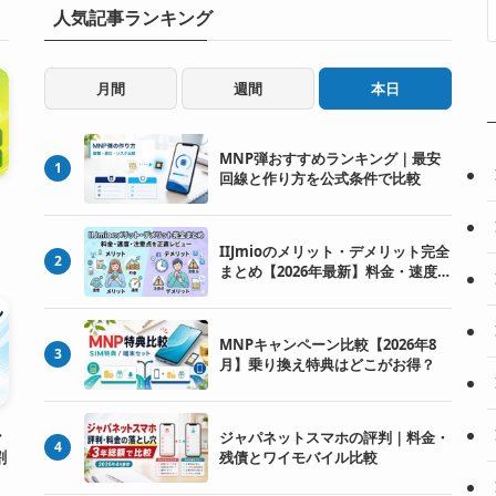
人気記事ランキング
月間
週間
本日
MNP弾おすすめランキング｜最安
1
回線と作り方を公式条件で比較
IIJmioのメリット・デメリット完全
2
まとめ【2026年最新】料金・速度・
注意点を正直レビュー
MNPキャンペーン比較【2026年8
3
月】乗り換え特典はどこがお得？
ル
ジャパネットスマホの評判｜料金・
4
割
残債とワイモバイル比較