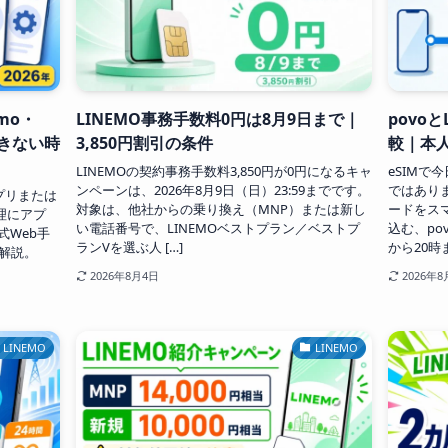
mo・
LINEMO事務手数料0円は8月9日まで｜
povo
できない時
3,850円割引の条件
較｜本
LINEMOの契約事務手数料3,850円が0円になるキャ
eSIM
ンペーンは、2026年8月9日（日）23:59までです。
ではありま
アプリまたは
対象は、他社からの乗り換え（MNP）または新し
ードをス
管理にアプ
い電話番号で、LINEMOベストプラン／ベストプ
込む、po
式Web手
ランVを選ぶ人 […]
から20時ま
解説。
2026年8月4日
2026年8
LINEMO
LINEMO