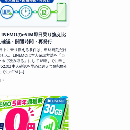
とLINEMOのeSIM即日乗り換え比
人確認・開通時間・再発行
で今日中に乗り換える条件は、申込時刻だけ
せん。LINEMOは本人確認方法を「カ
マホで読み取る」にして18時までに申し
vo2.0は本人確認を早めに終えて9時30分
でにeSIM […]
月3日
LINEMO