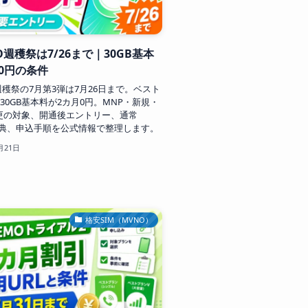
MO週穫祭は7/26まで｜30GB基本
0円の条件
O週穫祭の7月第3弾は7月26日まで。ベスト
30GB基本料が2カ月0円。MNP・新規・
更の対象、開通後エントリー、通常
y特典、申込手順を公式情報で整理します。
月21日
格安SIM（MVNO）