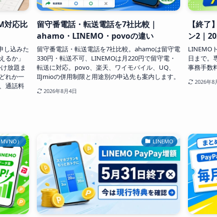
IM対応比
留守番電話・転送電話を7社比較｜
【終了】
ahamo・LINEMO・povoの違い
ン2｜2
申し込みた
留守番電話・転送電話を7社比較。ahamoは留守電
LINEM
えるか」
330円・転送不可、LINEMOは月220円で留守電・
日まで。
かけ放題ま
転送に対応。povo、楽天、ワイモバイル、UQ、
事務手数
どれか一
IIJmioの併用制限と用途別の申込先も案内します。
2026年8
、通話料
2026年8月4日
（MVNO）
LINEMO