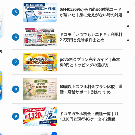
0344053696からYahoo!確認コード
5
が届いた｜身に覚えがない時の対処
ドコモ「いつでもカエドキ」利用料
6
2.2万円と免除条件まとめ
5
povo料金プラン完全ガイド｜基本
7
料0円とトッピングの選び方
60歳以上スマホ料金プラン比較｜通
8
話・店舗サポート別おすすめ
ドコモガラホ料金・機種一覧｜月
9
1,320円と現行4Gケータイ2機種