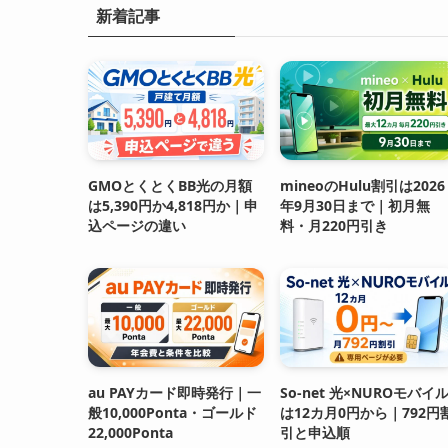
新着記事
GMOとくとくBB光の月額
mineoのHulu割引は2026
は5,390円か4,818円か｜申
年9月30日まで｜初月無
込ページの違い
料・月220円引き
au PAYカード即時発行｜一
So-net 光×NUROモバイ
般10,000Ponta・ゴールド
は12カ月0円から｜792円
22,000Ponta
引と申込順