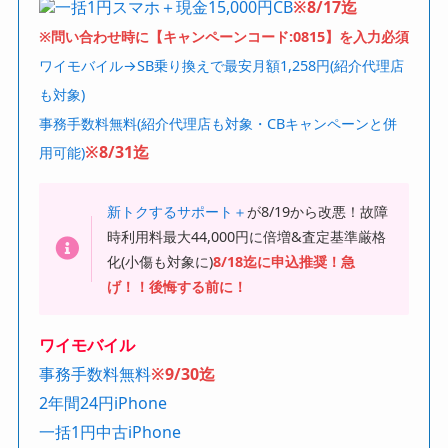
一括1円スマホ＋現金15,000円CB
※8/17迄
※問い合わせ時に【キャンペーンコード:0815】を入力必須
ワイモバイル→SB乗り換えで最安月額1,258円(紹介代理店
も対象)
事務手数料無料(紹介代理店も対象・CBキャンペーンと併
※8/31迄
用可能)
新トクするサポート＋
が8/19から改悪！故障
時利用料最大44,000円に倍増&査定基準厳格
化(小傷も対象に)
8/18迄に申込推奨！急
げ！！後悔する前に！
ワイモバイル
事務手数料無料
※9/30迄
2年間24円iPhone
一括1円中古iPhone