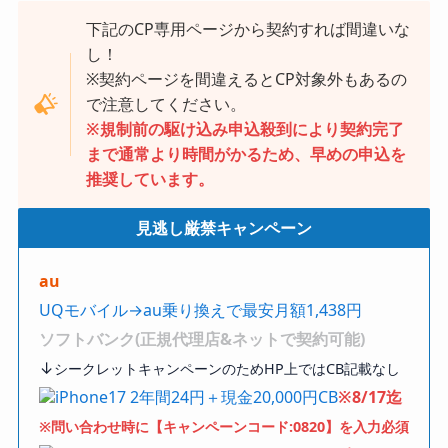
下記のCP専用ページから契約すれば間違いな
し！
※契約ページを間違えるとCP対象外もあるの
で注意してください。
※規制前の駆け込み申込殺到により契約完了
まで通常より時間がかるため、早めの申込を
推奨しています。
見逃し厳禁キャンペーン
au
UQモバイル→au乗り換えで最安月額1,438円
ソフトバンク(正規代理店&ネットで契約可能)
↓
シークレットキャンペーンのためHP上ではCB記載なし
iPhone17 2年間24円＋現金20,000円CB
※8/17迄
※問い合わせ時に【キャンペーンコード:0820】を入力必須