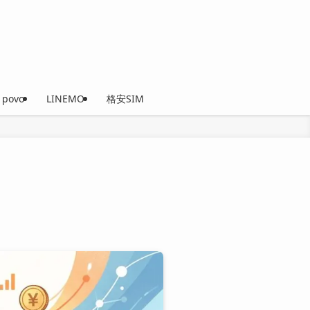
povo
LINEMO
格安SIM