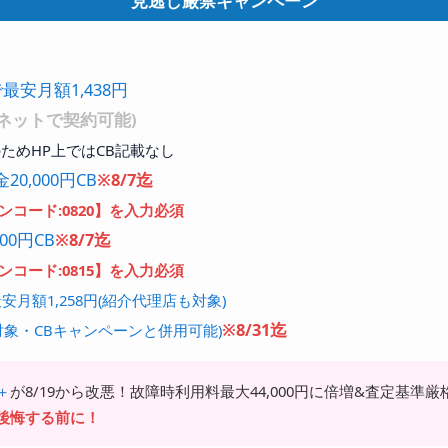
見逃し厳禁キャンペーン
最安月額1,438円
ネットで契約可能)
ためHP上ではCB記載なし
20,000円CB
※8/7迄
コード:0820】を入力必須
00円CB
※8/7迄
コード:0815】を入力必須
月額1,258円(紹介代理店も対象)
※8/31迄
象・CBキャンペーンと併用可能)
＋
が8/19から改悪！故障時利用料最大44,000円に倍増&査定基準厳
後悔する前に！