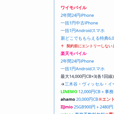
ワイモバイル
2年間24円iPhone
一括1円中古iPhone
一括1円Androidスマホ
新どこでももらえる特典6,0
↑ 契約前にエントリーしない
楽天モバイル
2年間24円iPhone
一括1円Androidスマホ
最大14,000円CB×3(各1回線)
→
三木谷
・
ヴィッセル
・
イ
LINEMO
12,000円CB＋
ahamo
20,000円CB
※エン
IIJmio
25GB900円＋2480