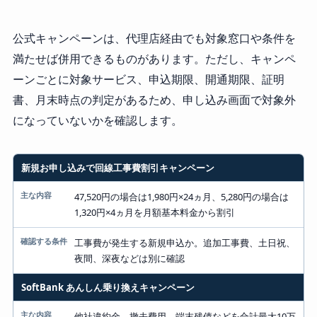
公式キャンペーンは、代理店経由でも対象窓口や条件を
満たせば併用できるものがあります。ただし、キャンペ
ーンごとに対象サービス、申込期限、開通期限、証明
書、月末時点の判定があるため、申し込み画面で対象外
になっていないかを確認します。
新規お申し込みで回線工事費割引キャンペーン
キャンペーン
主な内容
47,520円の場合は1,980円×24ヵ月、5,280円の場合は
1,320円×4ヵ月を月額基本料金から割引
確認する条件
工事費が発生する新規申込か。追加工事費、土日祝、
夜間、深夜などは別に確認
SoftBank あんしん乗り換えキャンペーン
他社違約金、撤去費用、端末残債などを合計最大10万