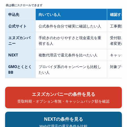
申込先
向いている人
確認する
公式サイト
公式条件を自分で確実に確認したい人
工事費割引
エヌズカンパ
手続きのわかりやすさと現金還元を重
受付額、
ニー
視する人
者変更の
NEXT
複数代理店で還元条件を比べたい人
キャッシ
GMOとくとく
プロバイダ系のキャンペーンも比較し
対象プラ
BB
たい人
エヌズカンパニーの条件を見る
受取時期・オプション有無・キャッシュバック額を確認
NEXTの条件を見る
Web代理店の還元条件を比較