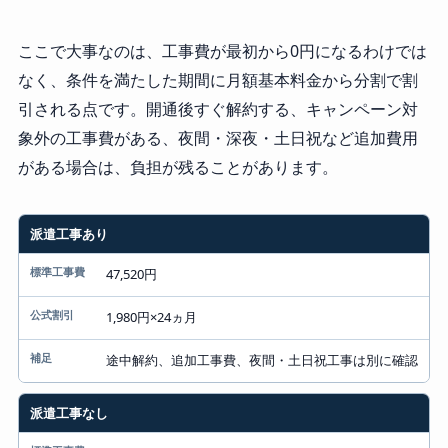
ここで大事なのは、工事費が最初から0円になるわけでは
なく、条件を満たした期間に月額基本料金から分割で割
引される点です。開通後すぐ解約する、キャンペーン対
象外の工事費がある、夜間・深夜・土日祝など追加費用
がある場合は、負担が残ることがあります。
工事パターン
派遣工事あり
標準工事費
47,520円
公式割引
1,980円×24ヵ月
注意点
途中解約、追加工事費、夜間・土日祝工事は別に確認
派遣工事なし