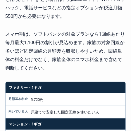
パック、電話サービスなどの指定オプションが税込月額
550円から必要になります。
スマホ割は、ソフトバンクの対象プランなら1回線あたり
毎月最大1,100円の割引が見込めます。家族の対象回線が
多いほど固定回線の月額差を吸収しやすいため、回線単
体の料金だけでなく、家族全体のスマホ料金まで含めて
判断してください。
ファミリー・1ギガ
プラン
月額基本料金
5,720円
向いている人
戸建てで安定した固定回線を使いたい人
マンション・1ギガ