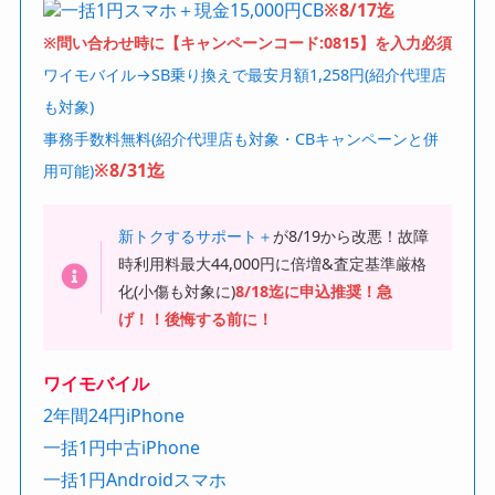
一括1円スマホ＋現金15,000円CB
※8/17迄
※問い合わせ時に【キャンペーンコード:0815】を入力必須
ワイモバイル→SB乗り換えで最安月額1,258円(紹介代理店
も対象)
事務手数料無料(紹介代理店も対象・CBキャンペーンと併
※8/31迄
用可能)
新トクするサポート＋
が8/19から改悪！故障
時利用料最大44,000円に倍増&査定基準厳格
化(小傷も対象に)
8/18迄に申込推奨！急
げ！！後悔する前に！
ワイモバイル
2年間24円iPhone
一括1円中古iPhone
一括1円Androidスマホ