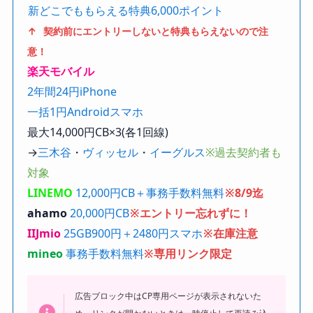
新どこでももらえる特典6,000ポイント
↑ 契約前にエントリーしないと特典もらえないので注
意！
楽天モバイル
2年間24円iPhone
一括1円Androidスマホ
最大14,000円CB×3(各1回線)
→
三木谷
・
ヴィッセル
・
イーグルス
※過去契約者も
対象
LINEMO
12,000円CB＋事務手数料無料
※8/9迄
ahamo
20,000円CB
※エントリー忘れずに！
IIJmio
25GB900円＋2480円スマホ
※在庫注意
mineo
事務手数料無料
※専用リンク限定
広告ブロック中はCP専用ページが表示されないた