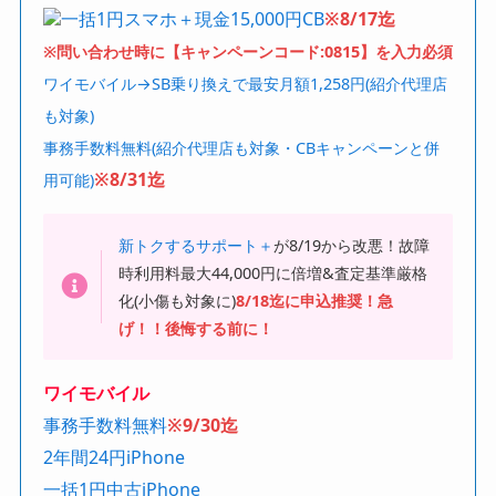
一括1円スマホ＋現金15,000円CB
※8/17迄
※問い合わせ時に【キャンペーンコード:0815】を入力必須
ワイモバイル→SB乗り換えで最安月額1,258円(紹介代理店
も対象)
事務手数料無料(紹介代理店も対象・CBキャンペーンと併
※8/31迄
用可能)
新トクするサポート＋
が8/19から改悪！故障
時利用料最大44,000円に倍増&査定基準厳格
化(小傷も対象に)
8/18迄に申込推奨！急
げ！！後悔する前に！
ワイモバイル
事務手数料無料
※9/30迄
2年間24円iPhone
一括1円中古iPhone