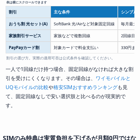
割引
主な条件
シンプル
おうち割 光セット(A)
SoftBank 光/Airなど対象固定回線
毎月最大1,
家族割引サービス
家族などで複数回線
2回線目以降
PayPayカード割
対象カードで料金支払い
330円また
割引の選び方。実際の適用可否は公式条件を確認してください。
一人で1回線だけ持つ場合、固定回線がなければ大きな割
引を受けにくくなります。その場合は、
ワイモバイルと
UQモバイルの比較
や
格安SIMおすすめランキング
も見
て、固定回線なしで安い選択肢と比べるのが現実的で
す。
SIMのみ特典は実質負担を下げるが月額0円ではな