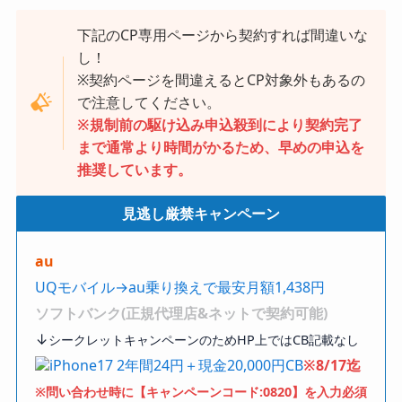
下記のCP専用ページから契約すれば間違いな
し！
※契約ページを間違えるとCP対象外もあるの
で注意してください。
※規制前の駆け込み申込殺到により契約完了
まで通常より時間がかるため、早めの申込を
推奨しています。
見逃し厳禁キャンペーン
au
UQモバイル→au乗り換えで最安月額1,438円
ソフトバンク(正規代理店&ネットで契約可能)
↓
シークレットキャンペーンのためHP上ではCB記載なし
iPhone17 2年間24円＋現金20,000円CB
※8/17迄
※問い合わせ時に【キャンペーンコード:0820】を入力必須