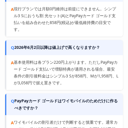
現行プランでは月額0円維持は前提にできません。シンプ
A
ル3 Sにおうち割 光セット(A)とPayPayカード ゴールド支
払いを組み合わせた858円(税込)が最低維持費の目安で
す。
Q
2026年6月2日以降は値上げで高くなりますか？
基本使用料は各プラン220円上がります。ただしPayPayカ
A
ード ゴールド支払いで増額特典が適用される場合、最安
条件の割引後料金はシンプル3 Sが858円、Mが1,958円、L
が3,058円で据え置きです。
Q
PayPayカード ゴールドはワイモバイルのためだけに作る
べきですか？
ワイモバイルの割引差だけで判断すると慎重です。通常カ
A