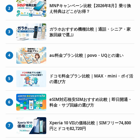
MNPキャンペーン比較【2026年8月】乗り換
2
え特典はどこがお得？
ガラホおすすめ機種比較｜通話・シニア・家
3
族回線で選ぶ
4
au料金プラン比較｜povo・UQとの違い
ドコモ料金プラン比較｜MAX・mini・ポイ活
5
の選び方
eSIM対応格安SIMおすすめ比較｜即日開通・
6
料金・サブ回線の選び方
Xperia 10 VIIの価格比較｜SIMフリー74,800
7
円とドコモ82,720円