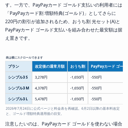
す。一方で、PayPayカード ゴールド支払いの利用者には
「PayPayカード割 増額特典(ゴールド)」としてさらに
220円の割引が追加されるため、おうち割 光セット(A)と
PayPayカード ゴールド支払いを組み合わせた最安額は据
え置きです。
プラン
改定後の通常月額
おうち割
PayPayカード ゴー
シンプル3 S
3,278円
-1,650円
-550円
シンプル3 M
4,378円
-1,650円
-550円
シンプル3 L
5,478円
-1,650円
-550円
2026年7月24日に公式ページと料金表を再確認。6月2日以降の基本料改定
と、ゴールド増額特典適用後の目安。
注意したいのは、PayPayカード ゴールドを使わない場合