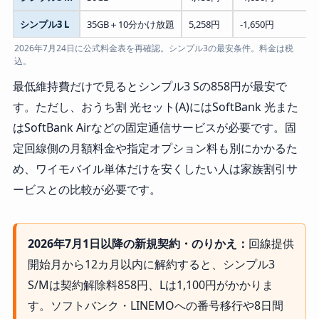
シンプル3 L
35GB＋10分かけ放題
5,258円
-1,650円
2026年7月24日に公式料金表を再確認。シンプル3の最安条件。料金は税
込。
最低維持費だけで見るとシンプル3 Sの858円が最安で
す。ただし、おうち割 光セット(A)にはSoftBank 光また
はSoftBank Airなどの固定通信サービスが必要です。固
定回線側の月額料金や指定オプション料も別にかかるた
め、ワイモバイル単体だけを安くしたい人は家族割引サ
ービスとの比較が必要です。
2026年7月1日以降の新規契約・のりかえ：
回線提供
開始月から12カ月以内に解約すると、シンプル3
S/Mは契約解除料858円、Lは1,100円がかかりま
す。ソフトバンク・LINEMOへの番号移行や8日間