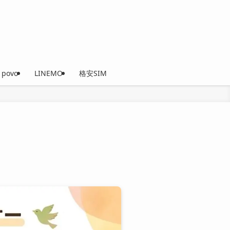
povo
LINEMO
格安SIM