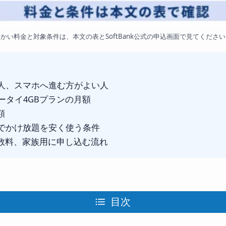
かい料金と対象条件は、本文の表とSoftBank公式の申込画面で見てくださ
う人、スマホへ進む方がよい人
ケータイ4GBプランの月額
額
割でかけ放題を安く使う条件
数料、家族用に申し込む流れ
目次