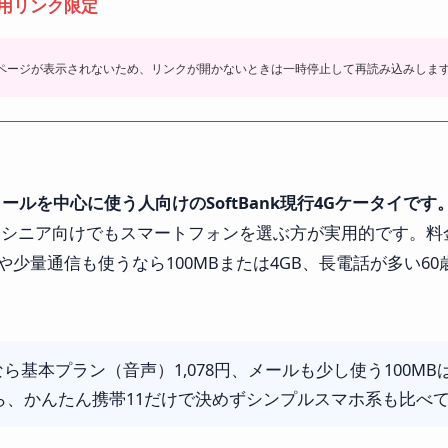
用リンク限定
用ページが表示されないため、リンクが開かないときは一時停止して再読み込みしま
ールを中心に使う人向けのSoftBank現行4Gケータイです
じシニア向けでもスマートフォンを選ぶ方が実用的です。料
ールや少量通信も使うなら100MBまたは4GB、長電話が多い6
。
ら基本プラン（音声）1,078円、メールも少し使う100MBは1,5
なら、かんたん携帯11だけで決めずシンプルスマホ系も比べ