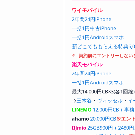
ワイモバイル
2年間24円iPhone
一括1円中古iPhone
一括1円Androidスマホ
新どこでももらえる特典6,0
↑ 契約前にエントリーしない
楽天モバイル
2年間24円iPhone
一括1円Androidスマホ
最大14,000円CB×3(各1回線)
→
三木谷
・
ヴィッセル
・
イ
LINEMO
12,000円CB＋
ahamo
20,000円CB
※エン
IIJmio
25GB900円＋2480