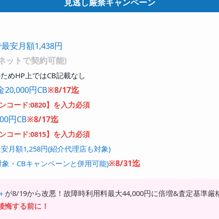
見逃し厳禁キャンペーン
最安月額1,438円
ネットで契約可能)
ためHP上ではCB記載なし
20,000円CB
※8/17迄
コード:0820】を入力必須
00円CB
※8/17迄
コード:0815】を入力必須
月額1,258円(紹介代理店も対象)
※8/31迄
象・CBキャンペーンと併用可能)
＋
が8/19から改悪！故障時利用料最大44,000円に倍増&査定基準厳
後悔する前に！