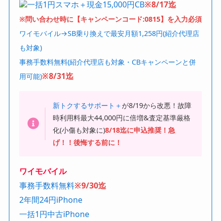
一括1円スマホ＋現金15,000円CB
※8/17迄
※問い合わせ時に【キャンペーンコード:0815】を入力必須
ワイモバイル→SB乗り換えで最安月額1,258円(紹介代理店
も対象)
事務手数料無料(紹介代理店も対象・CBキャンペーンと併
※8/31迄
用可能)
新トクするサポート＋
が8/19から改悪！故障
時利用料最大44,000円に倍増&査定基準厳格
化(小傷も対象に)
8/18迄に申込推奨！急
げ！！後悔する前に！
ワイモバイル
事務手数料無料
※9/30迄
2年間24円iPhone
一括1円中古iPhone