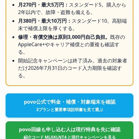
月270円・最大5万円：
スタンダード5。購入から
2年以内で、故障・盗難も備える。
月380円・最大10万円：
スタンダード10。高額端
末で補償上限を厚くする。
修理・有償交換は原則3,000円自己負担。
既存の
AppleCare+やキャリア補償との重複も確認す
る。
開始記念キャンペーンは終了済み。過去の対象者
だけ2026年7月31日のコード入力期限を確認す
る。
povo公式で料金・補償・対象端末を確認
3プランと重要事項説明書を見て選ぶ
povo回線も申し込む人は現行特典を先に確認
紹介コード MLXKLNT4 と現行キャンペーンを見る