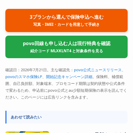
3プランから選んで保険申込へ進む
写真・IMEI・カードを用意して手続き
povo回線も申し込む人は現行特典を確認
紹介コード MLXKLNT4 と対象条件を見る
確認日：2026年7月21日。主な確認先：
povo公式ニュースリリース
、
povoのスマホ保険LP
、
開始記念キャンペーン詳細
。保険料、補償範
囲、自己負担額、対象端末、プロモコード期限は契約状態や公式条件
で変わるため、申込前にpovo公式とau少額短期保険の表示を読んでく
ださい。このページには広告リンクを含みます。
あわせて読みたい