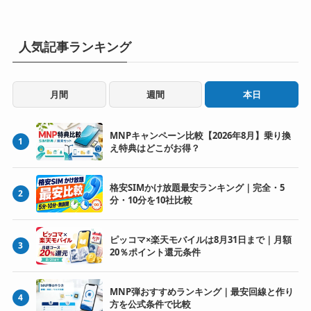
人気記事ランキング
月間
週間
本日
MNPキャンペーン比較【2026年8月】乗り換
1
え特典はどこがお得？
格安SIMかけ放題最安ランキング｜完全・5
2
分・10分を10社比較
ピッコマ×楽天モバイルは8月31日まで｜月額
3
20％ポイント還元条件
MNP弾おすすめランキング｜最安回線と作り
4
方を公式条件で比較