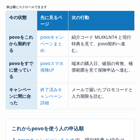
今の状態
先に見るペ
次の行動
ージ
povoをこれ
povoキャン
紹介コード MLXKLNT4 と現行
から契約す
ペーンまと
特典を見て、povo契約へ進
る
め
む。
povoをすで
povoスマホ
端末の購入日、破損の有無、補
に使ってい
保険LP
償範囲を見て保険申込へ進む。
る
キャンペー
終了済みキ
メールで届いたプロモコードと
ンに間に合
ャンペーン
入力期限を読む。
った
詳細
これからpovoを使う人の申込順