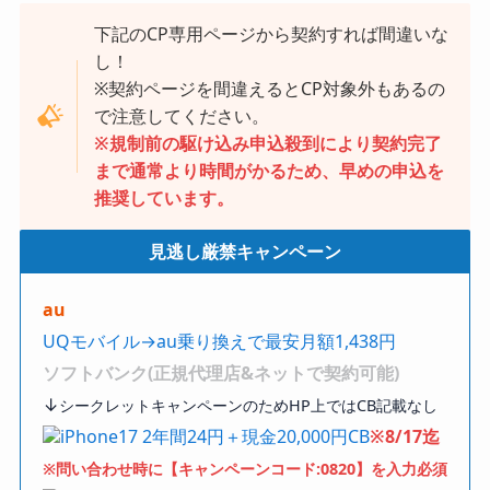
下記のCP専用ページから契約すれば間違いな
し！
※契約ページを間違えるとCP対象外もあるの
で注意してください。
※規制前の駆け込み申込殺到により契約完了
まで通常より時間がかるため、早めの申込を
推奨しています。
見逃し厳禁キャンペーン
au
UQモバイル→au乗り換えで最安月額1,438円
ソフトバンク(正規代理店&ネットで契約可能)
↓
シークレットキャンペーンのためHP上ではCB記載なし
iPhone17 2年間24円＋現金20,000円CB
※8/17迄
※問い合わせ時に【キャンペーンコード:0820】を入力必須