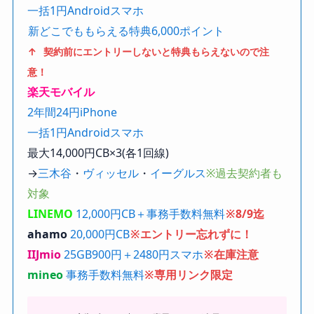
一括1円Androidスマホ
新どこでももらえる特典6,000ポイント
↑ 契約前にエントリーしないと特典もらえないので注
意！
楽天モバイル
2年間24円iPhone
一括1円Androidスマホ
最大14,000円CB×3(各1回線)
→
三木谷
・
ヴィッセル
・
イーグルス
※過去契約者も
対象
LINEMO
12,000円CB＋事務手数料無料
※8/9迄
ahamo
20,000円CB
※エントリー忘れずに！
IIJmio
25GB900円＋2480円スマホ
※在庫注意
mineo
事務手数料無料
※専用リンク限定