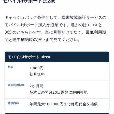
モバイルiサポートは2択
キャッシュバック条件として、端末故障保証サービスの
モバイルiサポート加入が必須です。選ぶのは ultra と
365 のどちらかです。単に月額だけでなく、最低利用期
間と途中解約時の扱いまで見てください。
プラン
モバイルiサポート ultra
月額
1,480円
初月無料
最低利用期間
2か月間
補償内容
契約日の翌月20日以降に解約可能
年間最大100,000円まで修理代金を補償