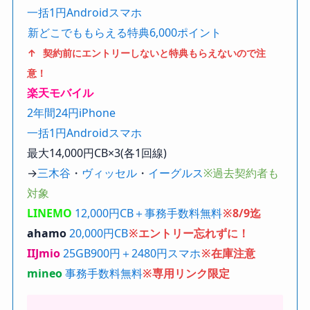
一括1円Androidスマホ
新どこでももらえる特典6,000ポイント
↑ 契約前にエントリーしないと特典もらえないので注
意！
楽天モバイル
2年間24円iPhone
一括1円Androidスマホ
最大14,000円CB×3(各1回線)
→
三木谷
・
ヴィッセル
・
イーグルス
※過去契約者も
対象
LINEMO
12,000円CB＋事務手数料無料
※8/9迄
ahamo
20,000円CB
※エントリー忘れずに！
IIJmio
25GB900円＋2480円スマホ
※在庫注意
mineo
事務手数料無料
※専用リンク限定