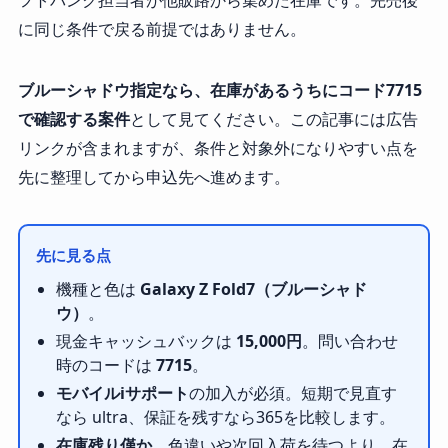
フトバンク担当者が他販路から集めた在庫です。完売後
に同じ条件で戻る前提ではありません。
ブルーシャドウ指定なら、在庫があるうちにコード7715
で確認する案件
として見てください。この記事には広告
リンクが含まれますが、条件と対象外になりやすい点を
先に整理してから申込先へ進めます。
先に見る点
機種と色は
Galaxy Z Fold7（ブルーシャド
ウ）
。
現金キャッシュバックは
15,000円
。問い合わせ
時のコードは
7715
。
モバイルiサポート
の加入が必須。短期で見直す
なら ultra、保証を残すなら365を比較します。
在庫残り僅か
。色違いや次回入荷を待つより、在