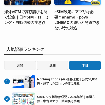
海外eSIMで高額請求を防
eSIM設定にアプリは必
ぐ設定｜日本SIM・ローミ
要？ahamo・povo・
ング・自動切替の注意点
LINEMOの違いと開通でき
ない時の対処
人気記事ランキング
月間
週間
本日
Nothing Phone (4a)価格比較｜公式58,800
1
円・終了したIIJmio特価に注意
SIMロック解除は必要？2026年版｜確認方
2
法・中古スマホ・乗り換え手順