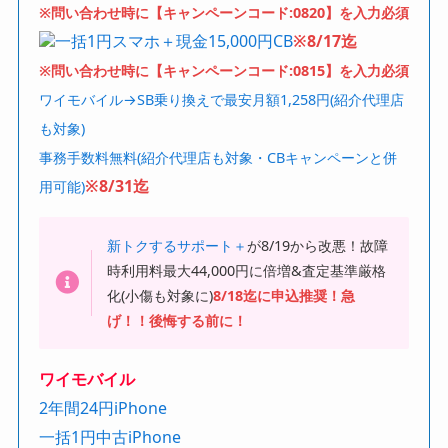
※問い合わせ時に【キャンペーンコード:0820】を入力必須
一括1円スマホ＋現金15,000円CB
※8/17迄
※問い合わせ時に【キャンペーンコード:0815】を入力必須
ワイモバイル→SB乗り換えで最安月額1,258円(紹介代理店
も対象)
事務手数料無料(紹介代理店も対象・CBキャンペーンと併
※8/31迄
用可能)
新トクするサポート＋
が8/19から改悪！故障
時利用料最大44,000円に倍増&査定基準厳格
化(小傷も対象に)
8/18迄に申込推奨！急
げ！！後悔する前に！
ワイモバイル
2年間24円iPhone
一括1円中古iPhone